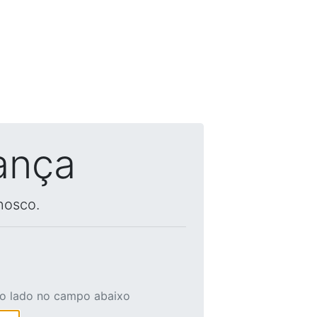
ança
nosco.
ao lado no campo abaixo