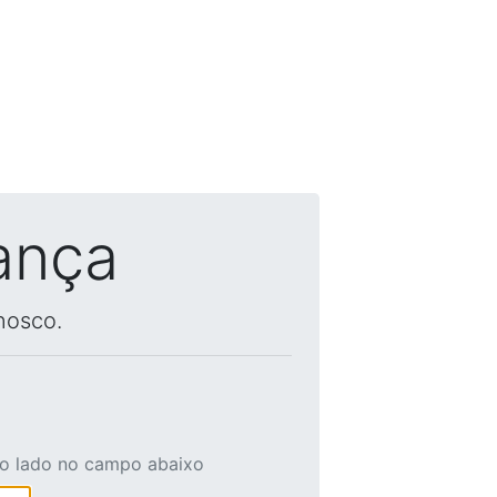
ança
nosco.
ao lado no campo abaixo