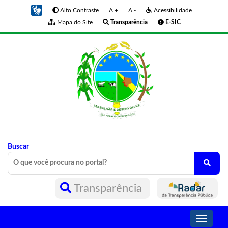
Alto Contraste
A +
A -
Acessibilidade
Mapa do Site
Transparência
E-SIC
Buscar
Transparência
Toggle