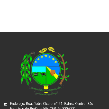
Endereço: Rua. Padre Cicero, nº 51, Bairro: Centro -São
Francisco do Brejão - MA, CEP: 65.929-000,