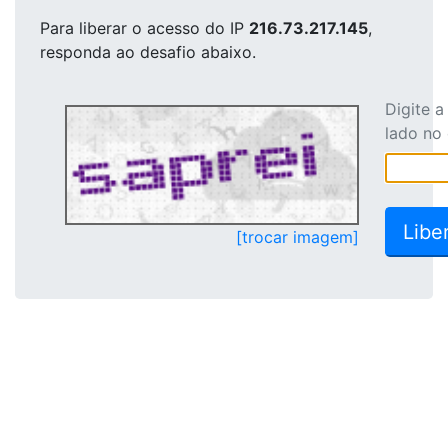
Para liberar o acesso
do IP
216.73.217.145
,
responda ao desafio abaixo.
Digite 
lado no
[trocar imagem]