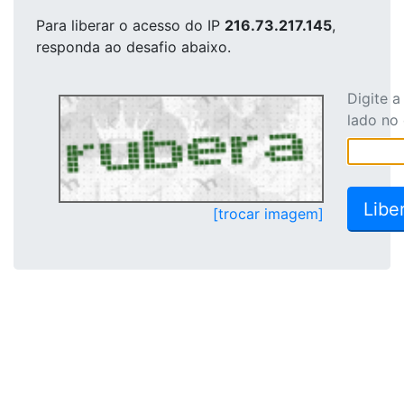
Para liberar o acesso
do IP
216.73.217.145
,
responda ao desafio abaixo.
Digite 
lado no
[trocar imagem]