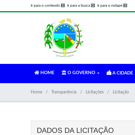
Ir para o conteúdo
1
Ir para a busca
2
Ir para o rodapé
3
HOME
O GOVERNO
A CIDADE
Home
Transparência
Licitações
Licitação
DADOS DA LICITAÇÃO