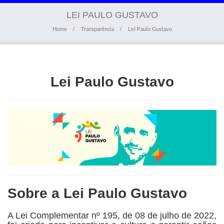
navigati
LEI PAULO GUSTAVO
Home
Transparência
Lei Paulo Gustavo
Lei Paulo Gustavo
Sobre a Lei Paulo Gustavo
A Lei Complementar nº 195, de 08 de julho de 2022,