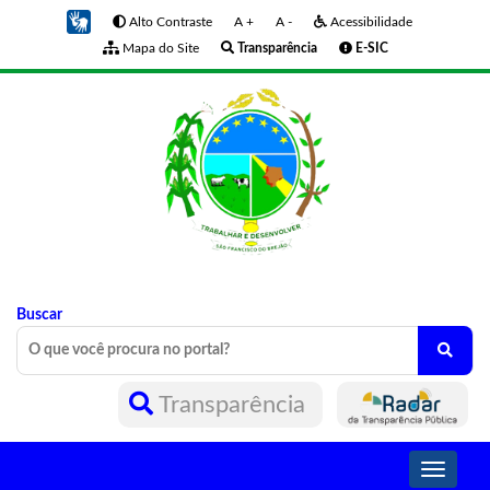
Alto Contraste
A +
A -
Acessibilidade
Mapa do Site
Transparência
E-SIC
Buscar
Transparência
Toggle