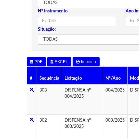
Nº Instrumento
Ano In
Situação:
PDF
EXCEL
Imprimir
#
Sequência
Licitação
Nº/Ano
Mod
303
DISPENSA nº
004/2025
DIS
004/2025
302
DISPENSA nº
003/2025
DIS
003/2025