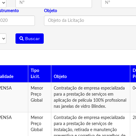
strumento
Objeto
Buscar
Tipo
D
alidade
Licit.
Objeto
P
PENSA
Menor
Contratação de empresa especializada
0
Preço
para a prestação de serviços em
Global
aplicação de película 100% profissional
nas janelas de vidro Blindex.
PENSA
Menor
Contratação de empresa especializada
2
Preço
para a prestação de serviços de
Global
instalação, retirada e manutenção