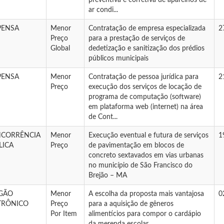
preventiva e corretiva de aparelhos de
ar condi...
PENSA
Menor
Contratação de empresa especializada
2
Preço
para a prestação de serviços de
Global
dedetização e sanitização dos prédios
públicos municipais
PENSA
Menor
Contratação de pessoa jurídica para
2
Preço
execução dos serviços de locação de
programa de computação (software)
em plataforma web (internet) na área
de Cont...
CORRÊNCIA
Menor
Execução eventual e futura de serviços
1
LICA
Preço
de pavimentação em blocos de
concreto sextavados em vias urbanas
no município de São Francisco do
Brejão – MA
GÃO
Menor
A escolha da proposta mais vantajosa
0
TRÔNICO
Preço
para a aquisição de gêneros
Por Item
alimentícios para compor o cardápio