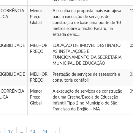
da merenda escolar
CORRÊNCIA
Menor
A escolha da proposta mais vantajosa
1
LICA
Preço
para a execução de serviços de
Global
construção de base para ponte de 10
metros sobre o riacho Pacarú, na
estrada de ac...
XIGIBILIDADE
MELHOR
LOCAÇÃO DE IMOVEL DESTINADO
0
PREÇO
AS INSTALAÇÕES E
FUNCIONAMENTO DA SECRETARIA
MUNICIPAL DE EDUCAÇÃO
XIGIBILIDADE
MELHOR
Prestação de serviços de assessoria e
0
PREÇO
consultoria contábil
CORRÊNCIA
Menor
A execução de serviços de construção
0
LICA
Preço
de uma Creche/Escola de Educação
Global
Infantil Tipo 2 no Município de São
Francisco do Brejão – MA
6
17
...
43
44
›