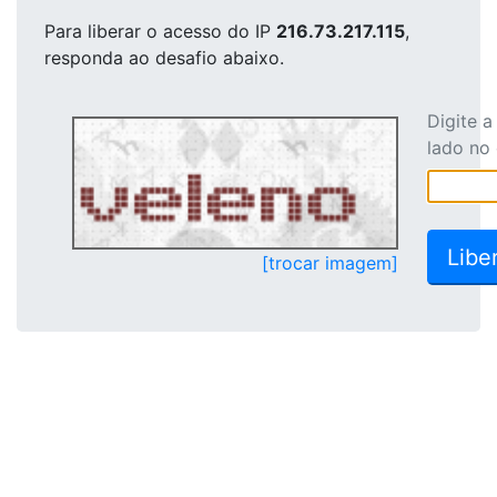
Para liberar o acesso
do IP
216.73.217.115
,
responda ao desafio abaixo.
Digite 
lado no
[trocar imagem]